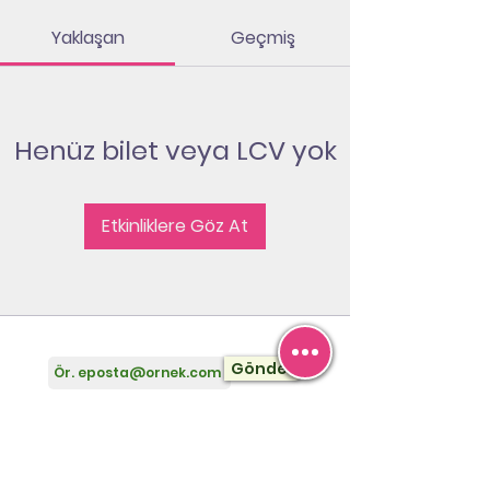
Yaklaşan
Geçmiş
Henüz bilet veya LCV yok
Etkinliklere Göz At
Bültene Abone Olun
Gönder
İletişim
+90 (532) 461 50 41