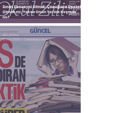
Sınav Ebeveyni Olmak: Çocuğuna Destek
Olmak mı, Yoksa Onun Yerine Koşmak
mı?
esin yılmaz
10 Haz 2025
2 dakikada okunur