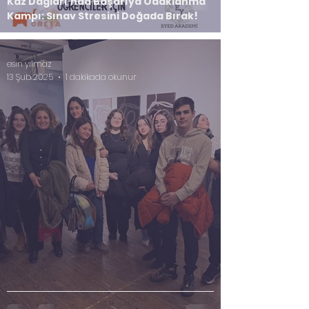
Kaz Dağları'nda Başarıya Odaklanma
Kampı: Sınav Stresini Doğada Bırak!
esin yılmaz
13 Şub 2025
1 dakikada okunur