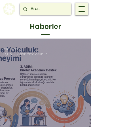
Haberler
esin yılmaz
11 Şub
2 dakikada okunur