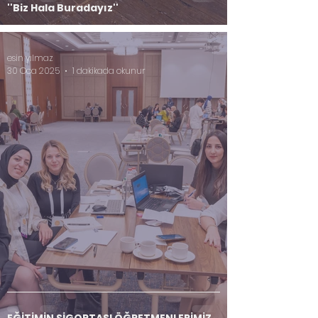
''Biz Hala Buradayız''
esin yılmaz
30 Oca 2025
1 dakikada okunur
EĞİTİMİN SİGORTASI ÖĞRETMENLERİMİZ