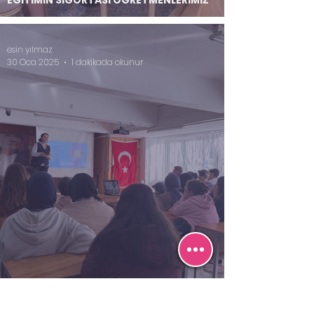
esin yılmaz
30 Oca 2025
1 dakikada okunur
Çaykara'nın Yıldızları Projesi