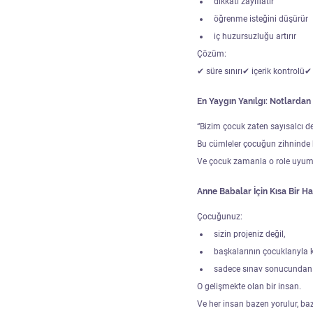
dikkati zayıflatır
öğrenme isteğini düşürür
iç huzursuzluğu artırır
Çözüm:
✔ süre sınırı✔ içerik kontrolü✔
En Yaygın Yanılgı: Notlarda
“Bizim çocuk zaten sayısalcı de
Bu cümleler çocuğun zihninde b
Ve çocuk zamanla o role uyum 
Anne Babalar İçin Kısa Bir H
Çocuğunuz:
sizin projeniz değil,
başkalarının çocuklarıyla k
sadece sınav sonucundan ib
O gelişmekte olan bir insan.
Ve her insan bazen yorulur, b