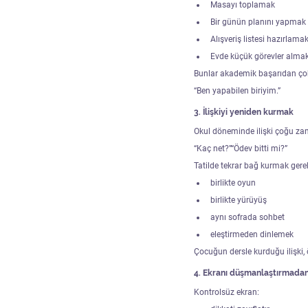
Masayı toplamak
Bir günün planını yapmak
Alışveriş listesi hazırlama
Evde küçük görevler alma
Bunlar akademik başarıdan çok
“Ben yapabilen biriyim.”
3. İlişkiyi yeniden kurmak
Okul döneminde ilişki çoğu za
“Kaç net?”“Ödev bitti mi?”
Tatilde tekrar bağ kurmak gerek
birlikte oyun
birlikte yürüyüş
aynı sofrada sohbet
eleştirmeden dinlemek
Çocuğun dersle kurduğu ilişki, ö
4. Ekranı düşmanlaştırmadan
Kontrolsüz ekran: