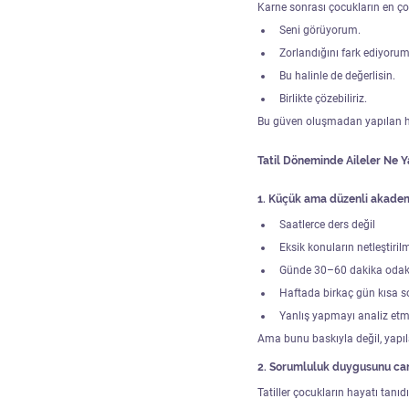
Karne sonrası çocukların en ço
Seni görüyorum.
Zorlandığını fark ediyorum
Bu halinle de değerlisin.
Birlikte çözebiliriz.
Bu güven oluşmadan yapılan hi
Tatil Döneminde Aileler Ne Y
1. Küçük ama düzenli akade
Saatlerce ders değil
Eksik konuların netleştiril
Günde 30–60 dakika odakl
Haftada birkaç gün kısa s
Yanlış yapmayı analiz et
Ama bunu baskıyla değil, yapıl
2. Sorumluluk duygusunu ca
Tatiller çocukların hayatı tanıd