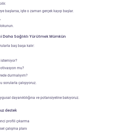
lir.
e başlarsa, işte o zaman gerçek kayıp başlar.
 
dokunun.
ci Daha Sağlıklı Yürütmek Mümkün
rularla baş başa kalır:
istemiyor?
motivasyon mu?
erede durmalıyım?
 sorularla çalışıyoruz.
gusal dayanıklılığına ve potansiyeline bakıyoruz.
uz destek
ci profili çıkarma
sel çalışma planı