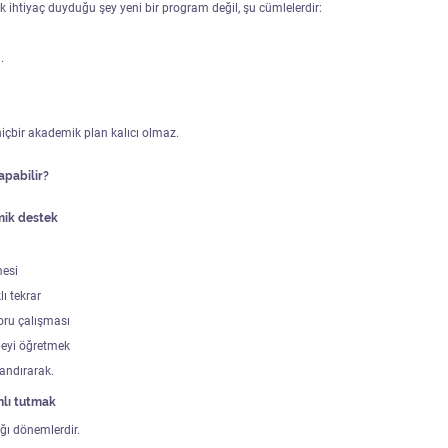
k ihtiyaç duyduğu şey yeni bir program değil, şu cümlelerdir:
.
çbir akademik plan kalıcı olmaz.
apabilir?
mik destek
mesi
ı tekrar
oru çalışması
meyi öğretmek
andırarak.
nlı tutmak
ığı dönemlerdir.