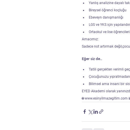
Yanlış analizine dayalı tak
Bireysel öğrenci koçluğu
Ebeveyn danışmanlığı
LGS ve YKS için yapılandı
Ortaokul ve lise öğrencileri
Amacımız:
Sadece not artırmak değil,çoc
Eğer siz de…
Tatili gerçekten verimli ge
Çocuğunuzu yıpratmadan 
Bilimsel ama insani bir sis
EYED Akademi olarak yanınızd
🌐 www.esinyilmazegitim.com