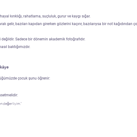
hayal kırıklığı, rahatlama, suçluluk, gurur ve kaygı sığar.
ak gelir, bazıları kapıdan girerken gözlerini kaçırır, bazılarıysa bir not kağıdından ço
i değildir. Sadece bir dönemin akademik fotoğrafıdır.
nasıl baktığımızdır.
ikâye
rdüğümüzde çocuk şunu öğrenir:
ssetmelidir:
n değerliyim.”