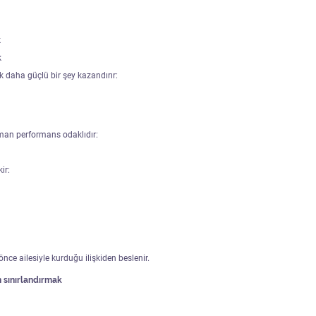
k
k
 daha güçlü bir şey kazandırır:
man performans odaklıdır:
ir:
nce ailesiyle kurduğu ilişkiden beslenir.
 sınırlandırmak