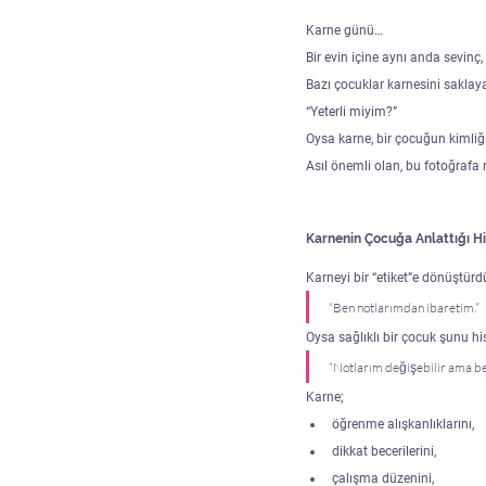
Karne günü…
Bir evin içine aynı anda sevinç, 
Bazı çocuklar karnesini saklayar
“Yeterli miyim?”
Oysa karne, bir çocuğun kimliğ
Asıl önemli olan, bu fotoğrafa 
Karnenin Çocuğa Anlattığı H
Karneyi bir “etiket”e dönüştü
“Ben notlarımdan ibaretim.”
Oysa sağlıklı bir çocuk şunu hi
“Notlarım değişebilir ama be
Karne;
öğrenme alışkanlıklarını,
dikkat becerilerini,
çalışma düzenini,