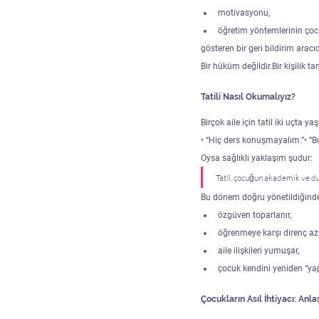
motivasyonu,
öğretim yöntemlerinin ç
gösteren bir geri bildirim aracıd
Bir hüküm değildir.Bir kişilik tan
Tatili Nasıl Okumalıyız?
Birçok aile için tatil iki uçta yaş
• “Hiç ders konuşmayalım.”• “B
Oysa sağlıklı yaklaşım şudur:
Tatil, çocuğun akademik ve du
Bu dönem doğru yönetildiğind
özgüven toparlanır,
öğrenmeye karşı direnç aza
aile ilişkileri yumuşar,
çocuk kendini yeniden “yap
Çocukların Asıl İhtiyacı: Anl