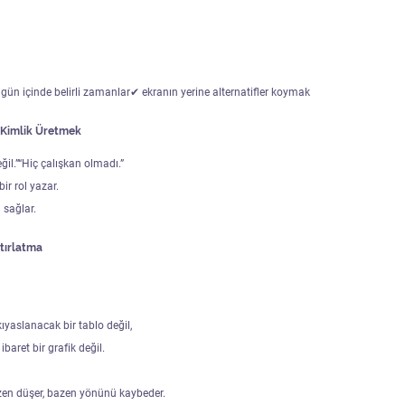
 gün içinde belirli zamanlar✔ ekranın yerine alternatifler koymak
n Kimlik Üretmek
ğil.”“Hiç çalışkan olmadı.”
ir rol yazar.
sağlar.
atırlatma
ıyaslanacak bir tablo değil,
aret bir grafik değil.
azen düşer, bazen yönünü kaybeder.