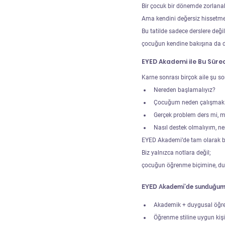
Bir çocuk bir dönemde zorlanabi
Ama kendini değersiz hissetmey
Bu tatilde sadece derslere değil,
çocuğun kendine bakışına da 
EYED Akademi ile Bu Süre
Karne sonrası birçok aile şu so
Nereden başlamalıyız?
Çocuğum neden çalışmak 
Gerçek problem ders mi, 
Nasıl destek olmalıyım, n
EYED Akademi’de tam olarak bu
Biz yalnızca notlara değil;
çocuğun öğrenme biçimine, duy
EYED Akademi’de sunduğum
Akademik + duygusal öğren
Öğrenme stiline uygun kişi