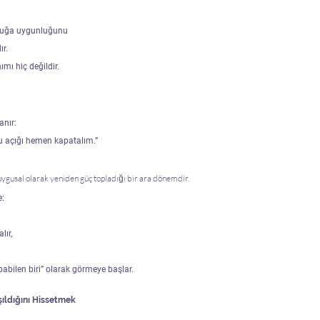
ocuğa uygunluğunu
ır.
ımı hiç değildir.
anır:
u açığı hemen kapatalım.”
ygusal olarak yeniden güç topladığı bir ara dönemdir.
e:
lır,
abilen biri” olarak görmeye başlar.
aşıldığını Hissetmek