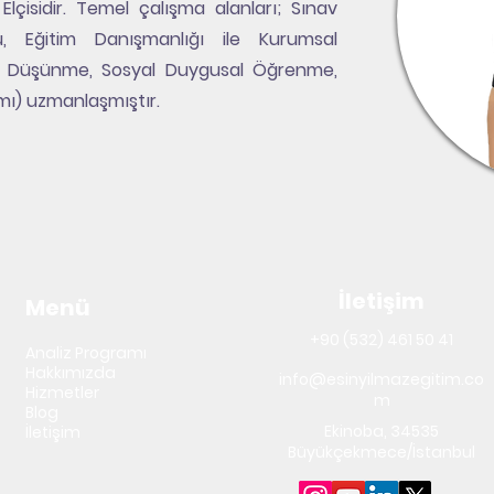
çisidir. Temel çalışma alanları; Sınav
, Eğitim Danışmanlığı ile Kurumsal
lı Düşünme, Sosyal Duygusal Öğrenme,
ımı) uzmanlaşmıştır.
İletişim
Menü
+90 (532) 461 50 41
Analiz Programı
Hakkımızda
info@esinyilmazegitim.co
Hizmetler
m
Blog
Ekinoba, 34535
İletişim
Büyükçekmece/İstanbul