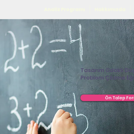
Analiz Programı
Hakkımızda
Tasarım Odaklı D
Problem Çözme Eği
Ön Talep Fo