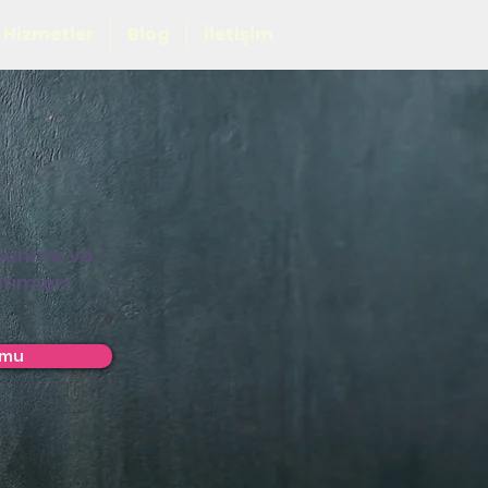
Hizmetler
Blog
İletişim
üşünme ve
timleri
rmu