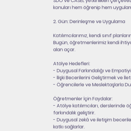
SDÖ ve CASEL yetkinlikleri çerçevesin
konuları hem öğrenip hem uygulama 
2. Gün: Derinleşme ve Uygulama
Katılımcılarımız, kendi sınıf planlar
Bugün, öğretmenlerimiz kendi ihtiya
alan açar.
Atölye Hedefleri:
- Duygusal Farkındalığı ve Empati
- İlişki Becerilerini Geliştirmek ve İl
- Öğrencilerle ve Meslektaşlarla 
Öğretmenler İçin Faydalar:
- Atölye katılımcıları, derslerind
farkındalık geliştirir.
- Duygusal zekâ ve iletişim beceriler
katkı sağlarlar.