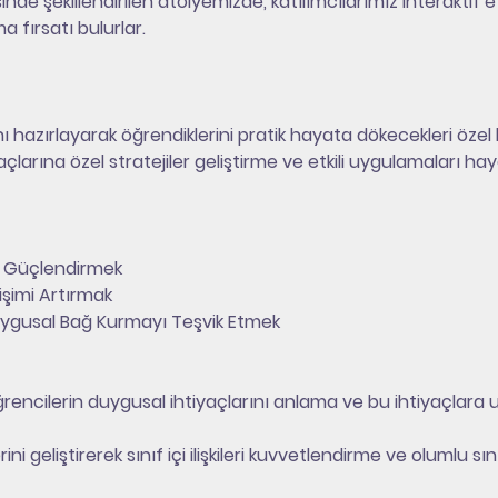
de şekillendirilen atölyemizde, katılımcılarımız interaktif et
fırsatı bulurlar.
ını hazırlayarak öğrendiklerini pratik hayata dökecekleri özel
çlarına özel stratejiler geliştirme ve etkili uygulamaları ha
yi Güçlendirmek
etişimi Artırmak
Duygusal Bağ Kurmayı Teşvik Etmek
e öğrencilerin duygusal ihtiyaçlarını anlama ve bu ihtiyaçl
ini geliştirerek sınıf içi ilişkileri kuvvetlendirme ve olumlu 