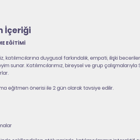
 İçeriği
E EĞİTİMİ
katılımcılarına duygusal farkındalık, empati, ilişki beceril
im sunar. Katılımcılarımız, bireysel ve grup çalışmalarıyla S
lar.
ma eğitmen önerisi ile 2 gün olarak tavsiye edilir.
malar