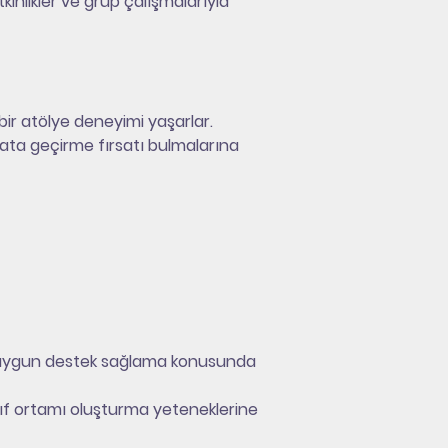
kinlikler ve grup çalışmalarıyla 
 bir atölye deneyimi yaşarlar. 
yata geçirme fırsatı bulmalarına 
ara uygun destek sağlama konusunda 
sınıf ortamı oluşturma yeteneklerine 