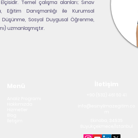
çisidir. Temel çalışma alanları; Sınav
, Eğitim Danışmanlığı ile Kurumsal
lı Düşünme, Sosyal Duygusal Öğrenme,
ımı) uzmanlaşmıştır.
İletişim
Menü
+90 (532) 461 50 41
Analiz Programı
Hakkımızda
info@esinyilmazegitim.co
Hizmetler
m
Blog
Ekinoba, 34535
İletişim
Büyükçekmece/İstanbul