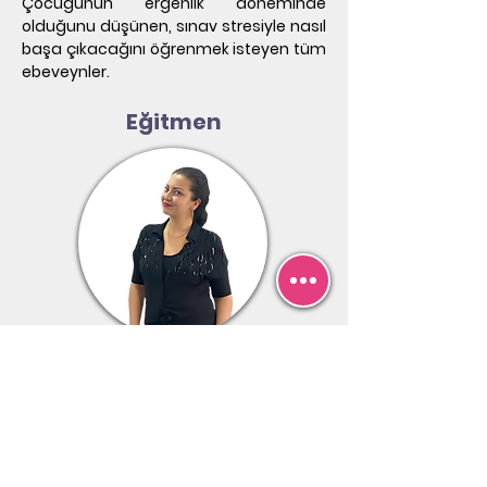
Çocuğunun ergenlik döneminde 
olduğunu düşünen, sınav stresiyle nasıl 
başa çıkacağını öğrenmek isteyen tüm 
ebeveynler.
Eğitmen
Esin Yılmaz Ashkar
EYED Akademi’nin kurucusudur. Sosyal
Bilgiler Öğretmenliği kökenlidir. Öğretmen
Ağında Değişim Elçisidir. Temel çalışma
alanları; Sınav Koçluğu, Öğrenci Koçluğu,