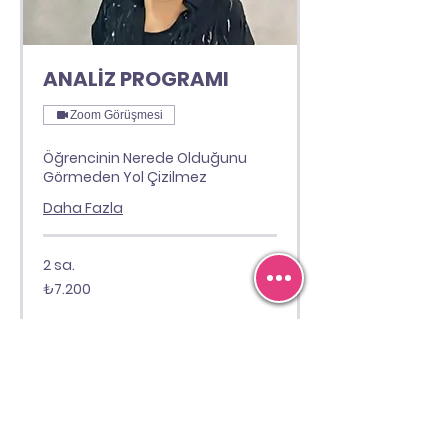
ANALİZ PROGRAMI
Zoom Görüşmesi
Öğrencinin Nerede Olduğunu
Görmeden Yol Çizilmez
Daha Fazla
2 sa.
₺7.200
₺7.200
Türk
lirası
Hemen Yer Ayırt
Bültene Abone Olun