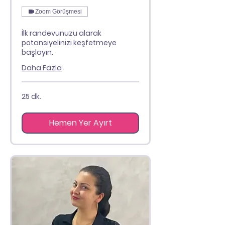
Zoom Görüşmesi
İlk randevunuzu alarak
potansiyelinizi keşfetmeye
başlayın.
Daha Fazla
25 dk.
Hemen Yer Ayırt