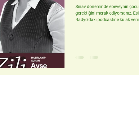
Sınav döneminde ebeveynin çocuğ
gerektiğini merak ediyorsanız, Es
Radyo’daki podcastine kulak veri
ipuçları var.
İletişim
Menü
+90 (532) 461 50 41
Analiz Programı
Hakkımızda
info@esinyilmazegitim.co
Hizmetler
m
Blog
Ekinoba, 34535
İletişim
Büyükçekmece/İstanbul