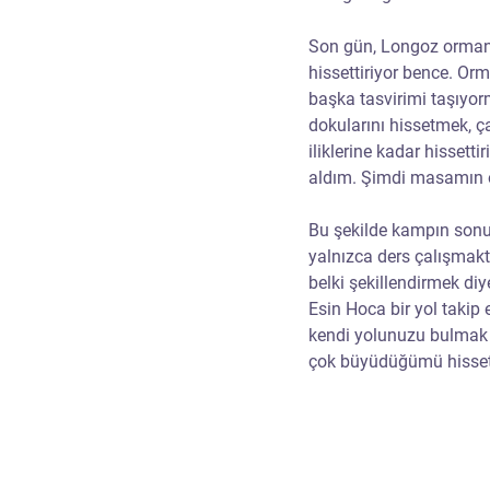
Son gün, Longoz ormanla
hissettiriyor bence. Or
başka tasvirimi taşıyor
dokularını hissetmek, ç
iliklerine kadar hissett
aldım. Şimdi masamın ö
Bu şekilde kampın sonu
yalnızca ders çalışmakt
belki şekillendirmek diye
Esin Hoca bir yol takip
kendi yolunuzu bulmak 
çok büyüdüğümü hissetti