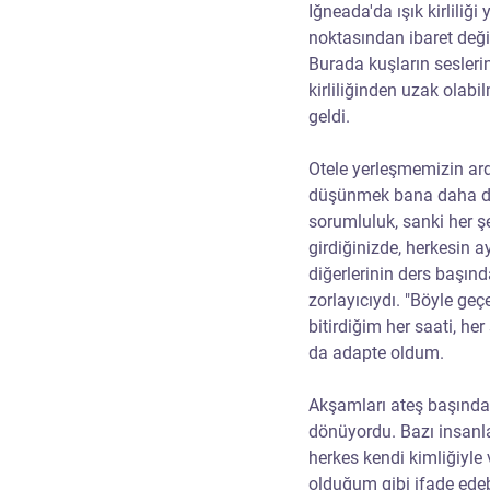
Iğneada'da ışık kirliliği
noktasından ibaret değil
Burada kuşların seslerin
kirliliğinden uzak olabi
geldi. 
Otele yerleşmemizin ard
düşünmek bana daha da b
sorumluluk, sanki her ş
girdiğinizde, herkesin
diğerlerinin ders başınd
zorlayıcıydı. "Böyle g
bitirdiğim her saati, he
da adapte oldum. 
Akşamları ateş başında 
dönüyordu. Bazı insanla
herkes kendi kimliğiyle 
olduğum gibi ifade ede