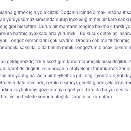
rına gitmek için yola çıktık. Doğanın içinde olmak, insana insa
man yürüyüşümüz sırasında durup incelediğim her bir kare sanki 
muş gibi hissettim. Durup bir mantarın rengine bakmak, farklı yo
amura batmış ayakkabılarla yürümek… Bu küçük detaylar, insana 
iriyor. Longoz ormanlarını çok sevdim. Oradan cebime filizlenmiş
nündeki saksıda, o da benim minik Longoz’um olacak, benim min
na geldiğimizde, tek hissettiğim tamamlanmışlık hissi değildi.
an ibaret de değildi. Esin hocanın atölyelerini tanımlamak zor ol
bilirim yaptığına. Asla bir heykeltraş gibi değil; yontarak, yol da
 etmenin dahi ötesinde, o yolu seçmeyi, gerektiğinde şekillendirm
adına kaybolmayı göze almayı öğretiyor. Tam da bu yüzden kam
m, ve bu hislerle sonuna ulaştık. Daha nice kamplara...