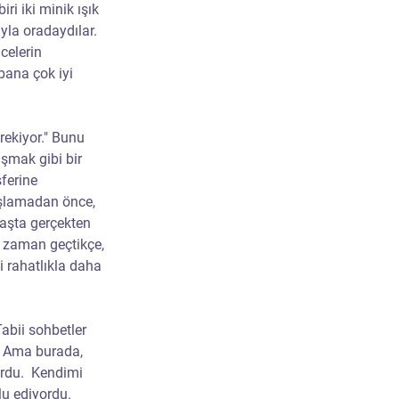
ri iki minik ışık 
yla oradaydılar. 
celerin 
bana çok iyi 
rekiyor." Bunu 
şmak gibi bir 
ferine 
aşlamadan önce, 
başta gerçekten 
 zaman geçtikçe, 
i rahatlıkla daha 
abii sohbetler 
. Ama burada, 
ordu.  Kendimi 
u ediyordu. 