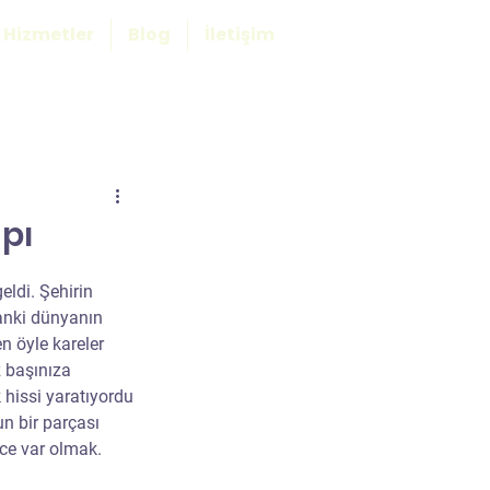
Hizmetler
Blog
İletişim
pı
eldi. Şehirin 
anki dünyanın 
n öyle kareler 
 başınıza 
 hissi yaratıyordu 
n bir parçası 
ce var olmak.