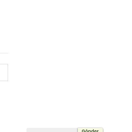
av Ebeveyni Olmak:
uğuna Destek Olmak
Yoksa Onun Yerine
mak mı?
Bültene Abone Olun
Gönder