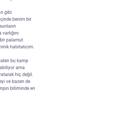
n gibi 
içinde benim bir 
sunların 
varlığını 
 bir palamut 
ik hatırlatıcım. 
 Zaten bu kamp 
abiliyor ama 
yatarak hiç değil. 
eyi ve bazen de 
pın bitiminde en 