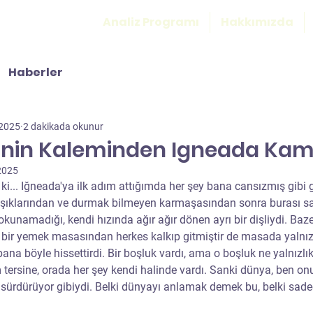
Analiz Programı
Hakkımızda
Haberler
 2025
2 dakikada okunur
'nin Kaleminden Igneada Kam
2025
ki... Iğneada'ya ilk adım attığımda her şey bana cansızmış gibi g
ı ışıklarından ve durmak bilmeyen karmaşasından sonra burası s
okunamadığı, kendi hızında ağır ağır dönen ayrı bir dişliydi. Baze
 bir yemek masasından herkes kalkıp gitmiştir de masada yalnız
 bana böyle hissettirdi. Bir boşluk vardı, ama o boşluk ne yalnızlık
tersine, orada her şey kendi halinde vardı. Sanki dünya, ben onu
sürdürüyor gibiydi. Belki dünyayı anlamak demek bu, belki sade