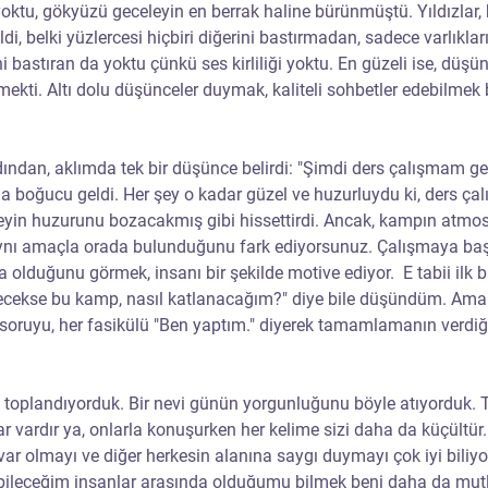
 yoktu, gökyüzü geceleyin en berrak haline bürünmüştü. Yıldızlar, bi
di, belki yüzlercesi hiçbiri diğerini bastırmadan, sadece varlıkları
i bastıran da yoktu çünkü ses kirliliği yoktu. En güzeli ise, düşün
lmekti. Altı dolu düşünceler duymak, kaliteli sohbetler edebilmek 
ından, aklımda tek bir düşünce belirdi: "Şimdi ders çalışmam ge
oğucu geldi. Her şey o kadar güzel ve huzurluydu ki, ders çalı
eyin huzurunu bozacakmış gibi hissettirdi. Ancak, kampın atmos
 aynı amaçla orada bulunduğunu fark ediyorsunuz. Çalışmaya b
a olduğunu görmek, insanı bir şekilde motive ediyor.  E tabii ilk 
eçecekse bu kamp, nasıl katlanacağım?" diye bile düşündüm. Ama
r soruyu, her fasikülü "Ben yaptım." diyerek tamamlamanın verdiğ
toplandıyorduk. Bir nevi günün yorgunluğunu böyle atıyorduk. T
r vardır ya, onlarla konuşurken her kelime sizi daha da küçültür
var olmayı ve diğer herkesin alanına saygı duymayı çok iyi biliy
bileceğim insanlar arasında olduğumu bilmek beni daha da mutl