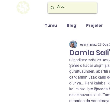
Tümü
Blog
Projeler
esin yılmaz
28 Oca
Damla Sali
Güncelleme tarihi:
29 Oca 
Şehre o kadar alışmışız 
gürültüsünden, abartıl
çarklarının uzak kalıp d
olur ya… Hani kalabalık
kalırsınız. İşte Iğneada
ne de huzursuzluk. Tam 
olmadan da var olmayı 