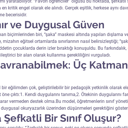
ı yaratabiliyor. “Favori öğrenciler” olgusu bu noktada, şefkatli s
n kritik engel olarak ele alındı. Gerçek eşitlik, herkese aynı da
e becerisidir.
nır ve Duygusal Güven
nan biçimlerinden biri, “şaka” maskesi altında yapılan dışlama ve
, mizahın eğitsel ortamlarda sınırlarının nasıl belirsizleştiği; “şak
iddetin çocuklarda derin izler bıraktığı konuşuldu. Bu farkındalık, 
yileştirici bir alan olarak kullanma gerekliliğini vurguladı.
Davranabilmek: Üç Katmanlı
bir eğilimden çok, geliştirilebilir bir pedagojik yetkinlik olarak el
öne çıktı:1. Kendi duygularını tanıma,2. Ötekinin duygularını far
arar vermeden destek olma.Bu model, öğretmenlerin sınıf yöneti
l, duygusal okuryazarlık üzerinden düşünmeleri gerektiğini göster
Şefkatli Bir Sınıf Oluşur?
u soruldu: “Zorbalık bir sonuç, peki ne olursa sonunda şefkatli b