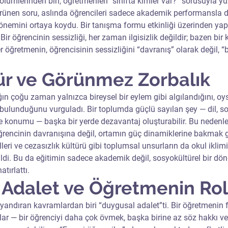
bölümlerinden biri, öğretmenleri “sınıfta kimler var?” sorusuyla yü
rünen soru, aslında öğrencileri sadece akademik performansla de
 önemini ortaya koydu. Bir tanışma formu etkinliği üzerinden yap
 Bir öğrencinin sessizliği, her zaman ilgisizlik değildir; bazen bi
r öğretmenin, öğrencisinin sessizliğini “davranış” olarak değil, “
ür ve Görünmez Zorbalık
ğın çoğu zaman yalnızca bireysel bir eylem gibi algılandığını, oy
in bulunduğunu vurguladı. Bir toplumda güçlü sayılan şey — dil, soy
ile konumu — başka bir yerde dezavantaj oluşturabilir. Bu nedenle
encinin davranışına değil, ortamın güç dinamiklerine bakmak ge
eri ve cezasızlık kültürü gibi toplumsal unsurların da okul iklimi
rtildi. Bu da eğitimin sadece akademik değil, sosyokültürel bir d
tırlattı.
 Adalet ve Öğretmenin Ro
yandıran kavramlardan biri “duygusal adalet”ti. Bir öğretmenin
lar — bir öğrenciyi daha çok övmek, başka birine az söz hakkı ve