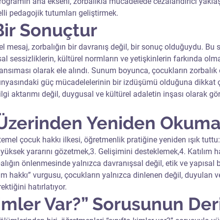
rogramın ana ekseni, zorbalıkla mücadelede cezalandırıcı yaklaş
elli pedagojik tutumları geliştirmek.
Bir Sonuçtur
l mesaj, zorbalığın bir davranış değil, bir sonuç olduğuydu. Bu 
msal sessizliklerin, kültürel normların ve yetişkinlerin farkında o
 yansıması olarak ele alındı. Sunum boyunca, çocukların zorbalık 
nyasındaki güç mücadelelerinin bir izdüşümü olduğuna dikkat çe
ilgi aktarımı değil, duygusal ve kültürel adaletin inşası olarak gö
e Üzerinden Yeniden Okum
 temel çocuk hakkı ilkesi, öğretmenlik pratiğine yeniden ışık tuttu:
ksek yararını gözetmek,3. Gelişimini desteklemek,4. Katılım ha
alığın önlenmesinde yalnızca davranışsal değil, etik ve yapısal b
ılım hakkı” vurgusu, çocukların yalnızca dinlenen değil, duyulan v
ktiğini hatırlatıyor.
Kimler Var?” Sorusunun Deri