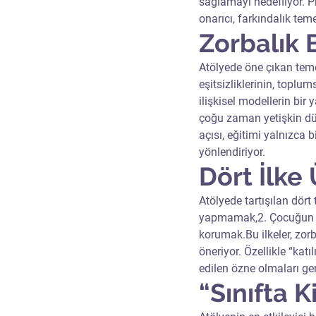
sağlamayı hedefliyor. P
onarıcı, farkındalık tem
Zorbalık 
Atölyede öne çıkan teme
eşitsizliklerinin, toplu
ilişkisel modellerin bir
çoğu zaman yetişkin dü
açısı, eğitimi yalnızca b
yönlendiriyor.
Dört İlk
Atölyede tartışılan dört
yapmamak,2. Çocuğun yü
korumak.Bu ilkeler, zorb
öneriyor. Özellikle “kat
edilen özne olmaları gere
“Sınıfta 