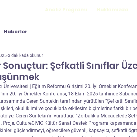
Analiz Programı
Hakkımızda
Haberler
2025
3 dakikada okunur
r Sonuçtur: Şefkatli Sınıflar Üz
üşünmek
Üniversitesi | Eğitim Reformu Girişimi 20. İyi Örnekler Konferan
’nin 20. İyi Örnekler Konferansı, 18 Ekim 2025 tarihinde Sabancı 
kapsamında Ceren Suntekin tarafından yürütülen “Şefkatli Sınıflar
işkileri, okul iklimi ve çocuklarla etkileşim biçimlerine farklı bir p
atölye, Ceren Suntekin’in yürüttüğü “Zorbalıkla Mücadelede Şefkat
dı. Proje, CultureCIVIC Kültür Sanat Destek Programı kapsamında
kinleri güçlendirmeyi, öğrencilere güvenli, kapsayıcı, şefkatli öğ