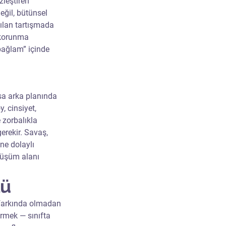
zleştiren 
ğil, bütünsel 
ılan tartışmada 
r korunma 
bağlam” içinde 
sa arka planında 
, cinsiyet, 
 zorbalıkla 
rekir. Savaş, 
ne dolaylı 
önüşüm alanı 
lü
 farkında olmadan 
rmek — sınıfta 