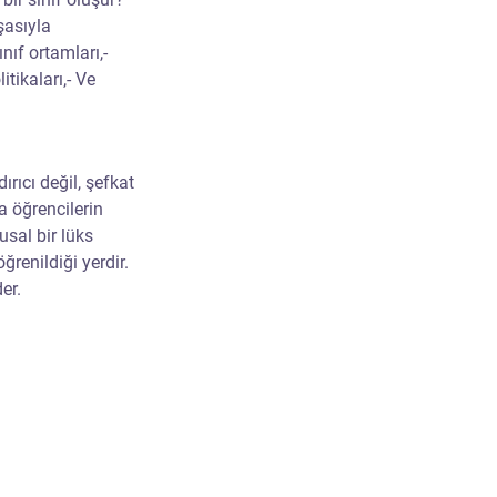
şasıyla 
ıf ortamları,- 
tikaları,- Ve 
rıcı değil, şefkat 
 öğrencilerin 
sal bir lüks 
renildiği yerdir. 
er.