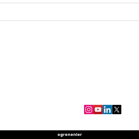
Bilgi Hamallığından Sınav
Bir
Performansına Geçiş
Dah
İletişim
Menü
+90 (532) 461 50 41
Analiz Programı
Hakkımızda
info@esinyilmazegitim.co
Hizmetler
m
Blog
Ekinoba, 34535
İletişim
Büyükçekmece/İstanbul
ogrenenler