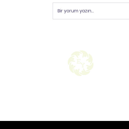
Bir yorum yazın...
Sınav Kaygısı: Düşman
Değil, Mesajdır
© 2024 | EYED AKADEMİ