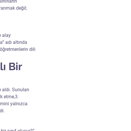
ınıfların 
vranmak değil; 
 alay 
a” adı altında 
öğretmenlerin dili 
 Bir 
e aldı. Sunulan 
k etme,3. 
mini yalnızca 
di.
ir sınıf oluşur?” 