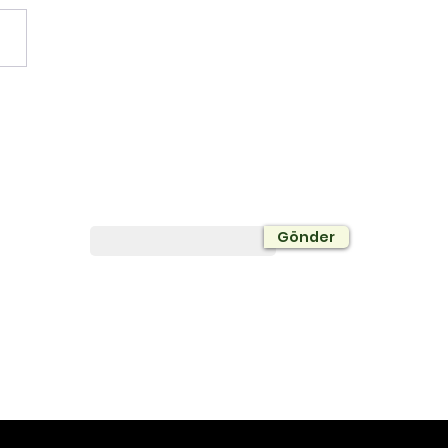
 Sınav Kampından
a Fazlası
Bültene Abone Olun
Gönder