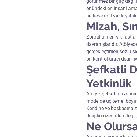
görünmez bir güç dağılım
önündeki en insani ama e
herkese adil yaklaşabilm
Mizah, Sı
Zorbalığın en sık rastla
davranışlarıdır. Atölyede
gerçekleştirilen sözlü ş
bir kontrol aracı değil, i
Şefkatli 
Yetkinlik
Atölye, şefkati duygusal 
modelde üç temel boyut 
Kendine ve başkasına z
disiplin üzerinden deği
Ne Olursa 
Atölyenin sonunda şu sor