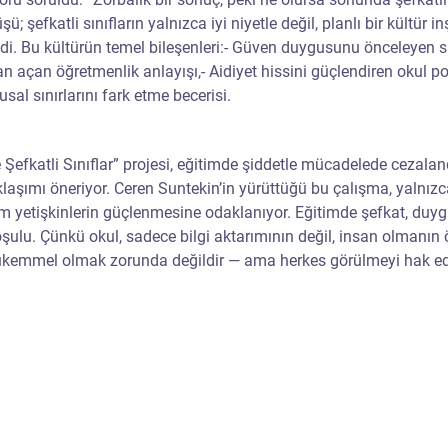
ü; şefkatli sınıfların yalnızca iyi niyetle değil, planlı bir kültür in
i. Bu kültürün temel bileşenleri:- Güven duygusunu önceleyen sın
an açan öğretmenlik anlayışı,- Aidiyet hissini güçlendiren okul poli
sal sınırlarını fark etme becerisi.
efkatli Sınıflar” projesi, eğitimde şiddetle mücadelede cezalandı
laşımı öneriyor. Ceren Suntekin’in yürüttüğü bu çalışma, yalnızca
üm yetişkinlerin güçlenmesine odaklanıyor. Eğitimde şefkat, duygu
ulu. Çünkü okul, sadece bilgi aktarımının değil, insan olmanın öğ
kemmel olmak zorunda değildir — ama herkes görülmeyi hak ed