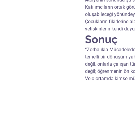
Katılımcıların ortak görüş
oluşabileceği yönündeyd
Çocukların fikirlerine al
yetişkinlerin kendi duygu
Sonuç
“Zorbalıkla Mücadelede Ş
temelli bir dönüşüm yak
değil, onlarla çalışan t
değil; öğrenmenin ön koş
Ve o ortamda kimse mü