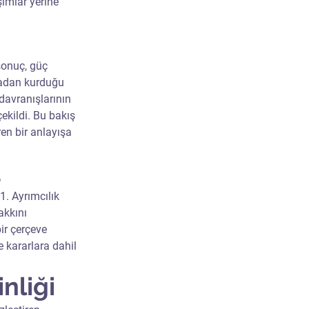
ımlar yerine 
sonuç, güç 
lmadan kurduğu 
davranışlarının 
kildi. Bu bakış 
ren bir anlayışa 
a
1. Ayrımcılık 
kkını 
ir çerçeve 
e kararlara dahil 
nliği