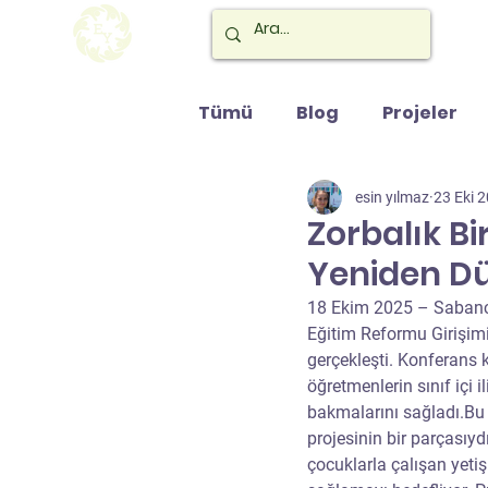
Tümü
Blog
Projeler
esin yılmaz
23 Eki 
Zorbalık Bi
Yeniden D
18 Ekim 2025 – Sabancı 
Eğitim Reformu Girişimi
gerçekleşti. Konferans 
öğretmenlerin sınıf içi il
bakmalarını sağladı.Bu 
projesinin bir parçasıy
çocuklarla çalışan yetiş