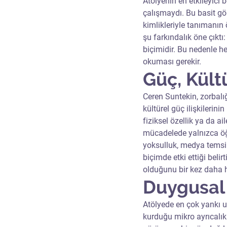
Atölyenin en etkileyici 
çalışmaydı. Bu basit gö
kimlikleriyle tanımanın
şu farkındalık öne çıktı:
biçimidir. Bu nedenle he
okuması gerekir.
Güç, Kült
Ceren Suntekin, zorbalı
kültürel güç ilişkilerin
fiziksel özellik ya da a
mücadelede yalnızca öğr
yoksulluk, medya temsill
biçimde etki ettiği beli
olduğunu bir kez daha ha
Duygusal
Atölyede en çok yankı u
kurduğu mikro ayrıcalık