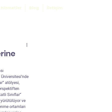
Hizmetler
Blog
İletişim
erine
sı
Üniversitesi’nde 
” atölyesi, 
erspektiften 
li Sınıflar” 
 yürütülüyor ve 
renme ortamları 