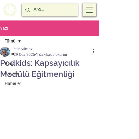
Yazı
Tümü
esin yılmaz
Tümü
29 Oca 2025
1 dakikada okunur
Podkids: Kapsayıcılık
Blog
Modülü Eğitmenliği
Projeler
Haberler