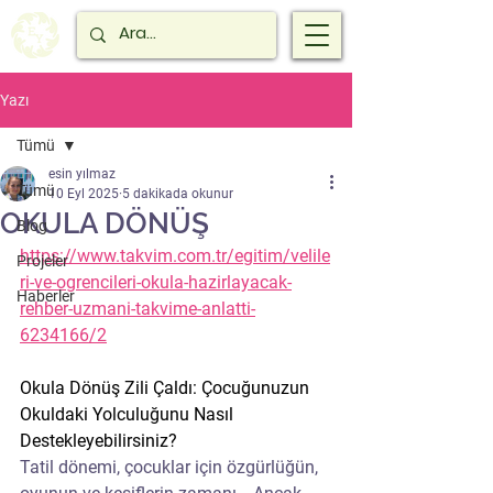
Yazı
Tümü
esin yılmaz
Tümü
10 Eyl 2025
5 dakikada okunur
OKULA DÖNÜŞ
Blog
https://www.takvim.com.tr/egitim/velile
Projeler
ri-ve-ogrencileri-okula-hazirlayacak-
Haberler
rehber-uzmani-takvime-anlatti-
6234166/2
Okula Dönüş Zili Çaldı: Çocuğunuzun 
Okuldaki Yolculuğunu Nasıl 
Destekleyebilirsiniz?
Tatil dönemi, çocuklar için özgürlüğün, 