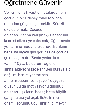
Öğretmene Güvenin
Velilerin en sık yaptığı hatalardan biri, 
çocuğun okul deneyimine farkında 
olmadan gölge düşürmektir.- Sürekli 
okulda olmak,- Çocuğun 
arkadaşlıklarına karışmak,- Her sorunu 
kendisi çözmeye çalışmak,- Öğretmenin 
yöntemine müdahale etmek…Bunların 
hepsi iyi niyetli gibi görünse de çocuğa 
şu mesajı verir: “Senin yerine ben 
varım.” Oysa bu durum, öğrencinin 
sınıfa aidiyetini zedeler. “Ben buraya ait 
değilim, benim yerime hep 
annem/babam konuşuyor” duygusu 
oluşur. Bu da motivasyonu düşürür, 
arkadaş ilişkilerini bozar, hatta büyük 
çatışmalara yol açabilir.Velinin en 
önemli sorumluluğu, sınırını bilmektir. 