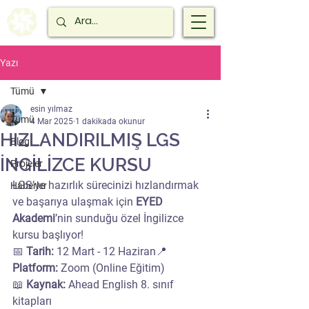
Yazı
Tümü
esin yılmaz
Tümü
4 Mar 2025
1 dakikada okunur
HIZLANDIRILMIŞ LGS
Blog
İNGİLİZCE KURSU
Projeler
LGS’ye hazırlık sürecinizi hızlandırmak 
Haberler
ve başarıya ulaşmak için 
EYED 
Akademi
’nin sunduğu özel İngilizce 
kursu başlıyor!
📅 
Tarih:
 12 Mart - 12 Haziran📍 
Platform:
 Zoom (Online Eğitim)
📖 
Kaynak:
 Ahead English 8. sınıf 
kitapları