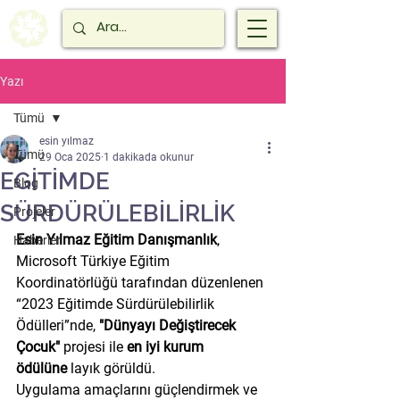
Yazı
Tümü
esin yılmaz
Tümü
29 Oca 2025
1 dakikada okunur
EGİTİMDE
Blog
SÜRDÜRÜLEBİLİRLİK
Projeler
Esin Yılmaz Eğitim Danışmanlık
, 
Haberler
Microsoft Türkiye Eğitim 
Koordinatörlüğü tarafından düzenlenen 
“2023 Eğitimde Sürdürülebilirlik 
Ödülleri”nde, 
"Dünyayı Değiştirecek 
Çocuk"
 projesi ile 
en iyi kurum 
ödülüne
 layık görüldü.
Uygulama amaçlarını güçlendirmek ve 