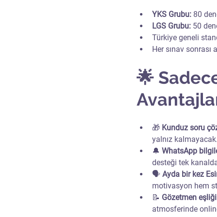
YKS Grubu:
 80 de
LGS Grubu:
 50 de
Türkiye geneli stan
Her sınav sonrası ay
🌟 Sadec
Avantajla
🎁 
Kunduz soru çö
yalnız kalmayacak
🔔 
WhatsApp bilgil
desteği tek kanald
🗣️ 
Ayda bir kez Es
motivasyon hem str
📝 
Gözetmen eşliğ
atmosferinde onlin