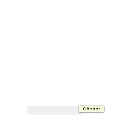
 Sınav Kampından
a Fazlası
Bültene Abone Olun
Gönder