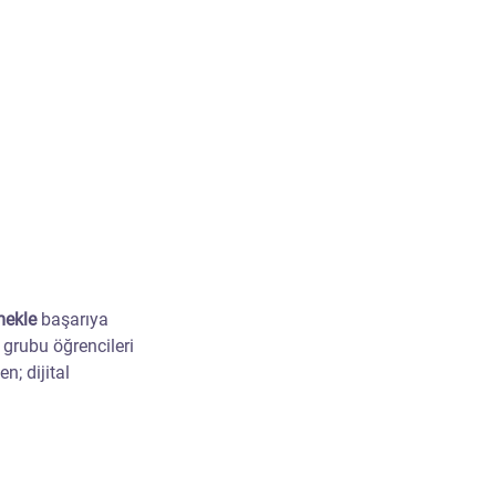
mekle
 başarıya 
grubu öğrencileri 
; dijital 