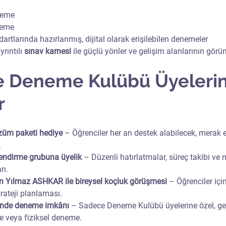
neme
neme
dartlarında hazırlanmış, dijital olarak erişilebilen denemeler
rıntılı 
sınav karnesi
 ile güçlü yönler ve gelişim alanlarının görü
e Deneme Kulübü Üyelerin
r
züm paketi hediye
 – Öğrenciler her an destek alabilecek, merak et
.
endirme grubuna üyelik
 – Düzenli hatırlatmalar, süreç takibi ve
an.
in Yılmaz ASHKAR ile bireysel koçluk görüşmesi
 – Öğrenciler içi
ateji planlaması.
inde deneme imkânı
 – Sadece Deneme Kulübü üyelerine özel, ge
e veya fiziksel deneme.