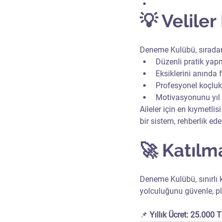
💡 Veliler
Deneme Kulübü, sıradan
Düzenli pratik yap
Eksiklerini anında 
Profesyonel koçluk
Motivasyonunu yıl 
Aileler için en kıymetlis
bir sistem, rehberlik ed
🚀 Katılm
Deneme Kulübü, sınırlı 
yolculuğunu güvenle, pl
📌 
Yıllık Ücret: 25.000