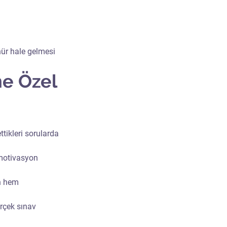
nür hale gelmesi
e Özel 
tikleri sorularda 
 motivasyon 
n hem 
rçek sınav 